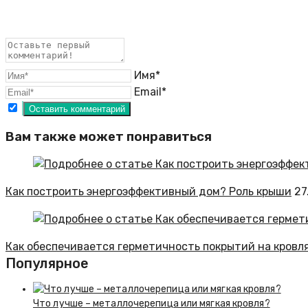
Имя*
Email*
Вам также может понравиться
Как построить энергоэффективный дом? Роль крыши
27
Как обеспечивается герметичность покрытий на кровл
Популярное
Что лучше – металлочерепица или мягкая кровля?