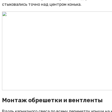
стыковались точно над центром конька.
Монтаж обрешетки и вентленты
Вдоль карнизного свеса по всему периметру крыши на 