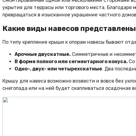
Смонтированный одной или несколькими сторонами вст
укрытия для террасы или торгового места. Благодаря
превращаться в изысканное украшение частного домо
Какие виды навесов представлены
По типу крепления крыши к опорам навесы бывают отд
Арочные двускатные.
Симметричные и несимметр
В форме полного или сегментарного конуса.
Со
Одно-, двух- или четырехскатные
. Два послед
Крышу для навеса возможно возвести и вовсе без укло
снегопада или на ней будет скапливаться осадочная в